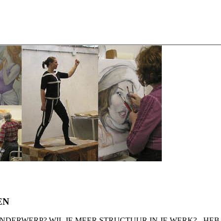
EN
RWERP? WIL JE MEER STRUCTUUR IN JE WERK? - HEB JE AL 