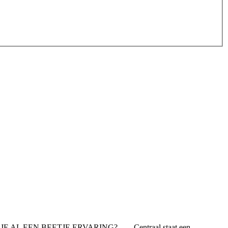
EEN BEETJE ERVARING? - --- Centraal staat een